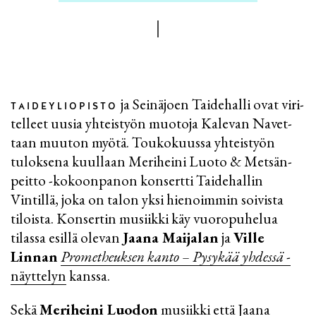
ja Seinä­joen Taide­halli ovat viri­
TAIDEYLIOPISTO
tel­leet uusia yhteis­työn muotoja Kalevan Navet­
taan muuton myötä. Touko­kuussa yhteis­työn
tulok­sena kuul­laan Meri­heini Luoto & Metsän­
peitto -kokoon­panon kon­sertti Taide­hallin
Vintillä, joka on talon yksi hienoim­min soivista
tiloista. Konser­tin musiikki käy vuoro­puhelua
tilassa esillä olevan
Jaana Maijalan
ja
Ville
Linnan
Promethe­uksen kanto – Pysykää yhdessä
-
näyt­telyn
kanssa.
Sekä
Meriheini Luodon
musiikki että Jaana