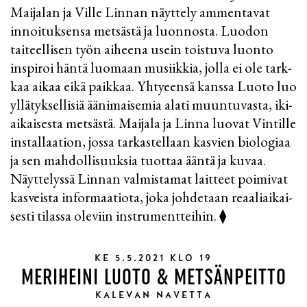
Maija­lan ja Ville Linnan näyt­tely ammen­tavat
innoi­tuk­sensa met­sästä ja luon­nosta. Luodon
taiteel­lisen työn aiheena usein tois­tuva luonto
inspi­roi häntä luo­maan musiik­kia, jolla ei ole tark­
kaa aikaa eikä paik­kaa. Yhty­eensä kanssa Luoto luo
yllä­tyk­sel­lisiä ääni­maise­mia alati muuntu­vasta, iki­
aikai­sesta met­sästä. Maijala ja Linna luovat Vintille
instal­laation, jossa tarkas­tel­laan kas­vien bio­logiaa
ja sen mah­dol­lisuuk­sia tuot­taa ääntä ja kuvaa.
Näyt­te­lyssä Linnan val­mis­tamat lait­teet poi­mivat
kas­veista infor­maa­tiota, joka johde­taan reaali­aikai­
sesti tilassa oleviin instru­ment­teihin. ⧫
KE 5.5.2021 KLO 19
MERIHEINI LUOTO & METSÄNPEITTO
KALEVAN NAVETTA