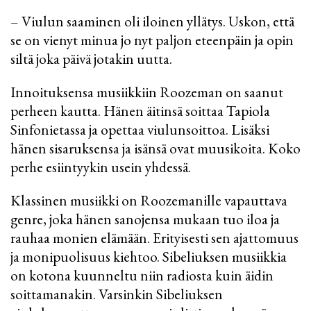
– Viulun saaminen oli iloinen yllätys. Uskon, että
se on vienyt minua jo nyt paljon eteenpäin ja opin
siltä joka päivä jotakin uutta.
Innoituksensa musiikkiin Roozeman on saanut
perheen kautta. Hänen äitinsä soittaa Tapiola
Sinfonietassa ja opettaa viulunsoittoa. Lisäksi
hänen sisaruksensa ja isänsä ovat muusikoita. Koko
perhe esiintyykin usein yhdessä.
Klassinen musiikki on Roozemanille vapauttava
genre, joka hänen sanojensa mukaan tuo iloa ja
rauhaa monien elämään. Erityisesti sen ajattomuus
ja monipuolisuus kiehtoo. Sibeliuksen musiikkia
on kotona kuunneltu niin radiosta kuin äidin
soittamanakin. Varsinkin Sibeliuksen