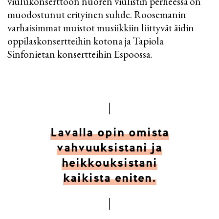
viulukonserttoon nuoren viulistin perheessä on
muodostunut erityinen suhde. Roosemanin
varhaisimmat muistot musiikkiin liittyvät äidin
oppilaskonsertteihin kotona ja Tapiola
Sinfonietan konsertteihin Espoossa.
Lavalla opin omista
vahvuuksistani ja
heikkouksistani
kaikista eniten.