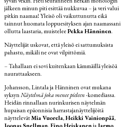
syvän vekin. Heti seuranneen herkän monologin
jälkeen minun piti esittää nukkuvaa – ja veri valui
pitkin naamaa! Yleisö oli vaikuttunutta eikä
tainnut huomata loppuesityksen ajan naamassani
ollutta laastaria, muistelee
Pekka Hänninen
.
Näyttelijät uskovat, että yleisö ei sattumuksista
pahastu, mikäli ne ovat vilpittömiä.
– Tahallaan ei sovi kuitenkaan kämmäillä yleisöä
naurattaakseen.
Johansson, Lintala ja Hänninen ovat mukana
syksyn
Näytelmä joka menee pieleen
-komediassa.
Heidän rinnallaan nurinkurisen näytelmän
hupaisan epäonnisia harrastajanäyttelijöitä
näyttelevät
Mia Vuorela
,
Heikki Vainionpää
,
Joonas Snellman
,
Eino Heiskanen
ja
Jarmo