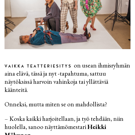
on usean ihmisryhmän
VAIKKA TEATTERIESITYS
aina elävä, tässä ja nyt -tapahtuma, sattuu
näytöksissä harvoin vahinkoja tai yllättäviä
käänteitä.
Onneksi, mutta miten se on mahdollista?
– Koska kaikki harjoitellaan, ja työ tehdään, niin
huolella, sanoo näyttämömestari
Heikki
Mäkynen.