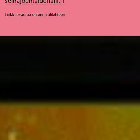
seinajoentaidehalli.fi
Linkki avautuu uuteen välilehteen