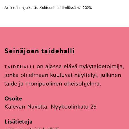
Artikkeli on julkaistu Kulttuurilehti Ilmiössä 4.1.2023.
Seinäjoen taidehalli
on ajassa elävä nykytaidetoimija,
TAIDEHALLI
jonka ohjelmaan kuuluvat näyttelyt, julkinen
taide ja monipuolinen oheisohjelma.
Osoite
Kalevan Navetta, Nyykoolinkatu 25
Lisätietoja