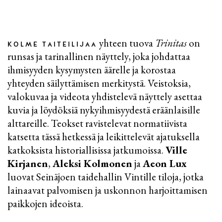
yhteen tuova
Trinitas
on
KOLME TAITEILIJAA
runsas ja tarinallinen näyttely, joka johdattaa
ihmisyyden kysymysten äärelle ja korostaa
yhteyden säilyttämisen merkitystä. Veistoksia,
valokuvaa ja videota yhdistelevä näyttely asettaa
kuvia ja löydöksiä nykyihmisyydestä eräänlaisille
alttareille. Teokset ravistelevat normatiivista
katsetta tässä hetkessä ja leikittelevät ajatuksella
katkoksista historiallisissa jatkumoissa.
Ville
Kirjanen
,
Aleksi Kolmonen
ja
Aeon Lux
luovat Seinäjoen taidehallin Vintille tiloja, jotka
lainaavat palvomisen ja uskonnon harjoittamisen
paikkojen ideoista.