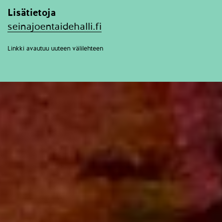
Lisätietoja
seinajoentaidehalli.fi
Linkki avautuu uuteen välilehteen