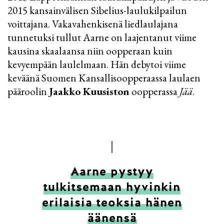
2015 kansainvälisen Sibelius-laulukilpailun
voittajana. Vakavahenkisenä liedlaulajana
tunnetuksi tullut Aarne on laajentanut viime
kausina skaalaansa niin oopperaan kuin
kevyempään laulelmaan. Hän debytoi viime
keväänä Suomen Kansallisoopperaassa laulaen
pääroolin
Jaakko Kuusiston
oopperassa
Jää
.
Aarne pystyy
tulkitsemaan hyvinkin
erilaisia teoksia hänen
äänensä