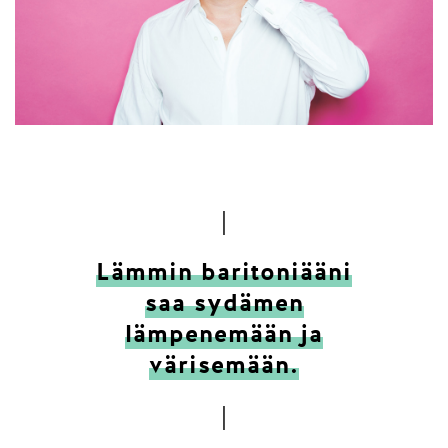
Lämmin baritoniääni
saa sydämen
lämpenemään ja
värisemään.