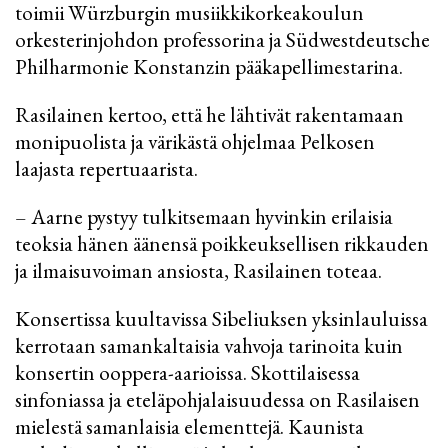
toimii Würzburgin musiikkikorkeakoulun
orkesterinjohdon professorina ja Südwestdeutsche
Philharmonie Konstanzin pääkapellimestarina.
Rasilainen kertoo, että he lähtivät rakentamaan
monipuolista ja värikästä ohjelmaa Pelkosen
laajasta repertuaarista.
– Aarne pystyy tulkitsemaan hyvinkin erilaisia
teoksia hänen äänensä poikkeuksellisen rikkauden
ja ilmaisuvoiman ansiosta, Rasilainen toteaa.
Konsertissa kuultavissa Sibeliuksen yksinlauluissa
kerrotaan samankaltaisia vahvoja tarinoita kuin
konsertin ooppera-aarioissa. Skottilaisessa
sinfoniassa ja eteläpohjalaisuudessa on Rasilaisen
mielestä samanlaisia elementtejä. Kaunista