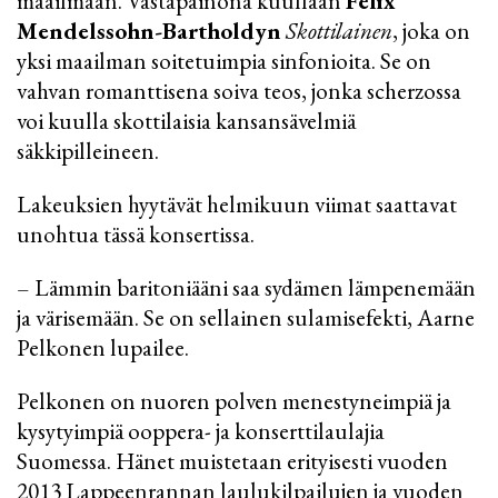
maailmaan. Vastapainona kuullaan
Felix
Mendelssohn-Bartholdyn
Skottilainen
, joka on
yksi maailman soitetuimpia sinfonioita. Se on
vahvan romanttisena soiva teos, jonka scherzossa
voi kuulla skottilaisia kansansävelmiä
säkkipilleineen.
Lakeuksien hyytävät helmikuun viimat saattavat
unohtua tässä konsertissa.
– Lämmin baritoniääni saa sydämen lämpenemään
ja värisemään. Se on sellainen sulamisefekti, Aarne
Pelkonen lupailee.
Pelkonen on nuoren polven menestyneimpiä ja
kysytyimpiä ooppera- ja konserttilaulajia
Suomessa. Hänet muistetaan erityisesti vuoden
2013 Lappeenrannan laulukilpailujen ja vuoden