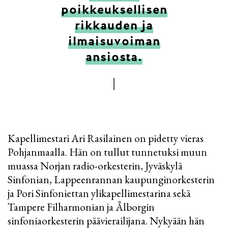
poikkeuksellisen
rikkauden ja
ilmaisuvoiman
ansiosta.
Kapellimestari Ari Rasilainen on pidetty vieras
Pohjanmaalla. Hän on tullut tunnetuksi muun
muassa Norjan radio-orkesterin, Jyväskylä
Sinfonian, Lappeenrannan kaupunginorkesterin
ja Pori Sinfoniettan ylikapellimestarina sekä
Tampere Filharmonian ja Ålborgin
sinfoniaorkesterin päävierailijana. Nykyään hän