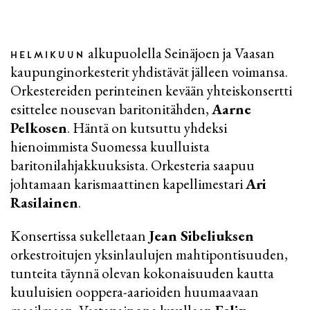
alkupuolella Seinäjoen ja Vaasan
HELMIKUUN
kaupunginorkesterit yhdistävät jälleen voimansa.
Orkestereiden perinteinen kevään yhteiskonsertti
esittelee nousevan baritonitähden,
Aarne
Pelkosen
. Häntä on kutsuttu yhdeksi
hienoimmista Suomessa kuulluista
baritonilahjakkuuksista. Orkesteria saapuu
johtamaan karismaattinen kapellimestari
Ari
Rasilainen
.
Konsertissa sukelletaan
Jean Sibeliuksen
orkestroitujen yksinlaulujen mahtipontisuuden,
tunteita täynnä olevan kokonaisuuden kautta
kuuluisien ooppera-aarioiden huumaavaan