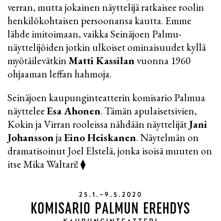
verran, mutta jokainen näyttelijä ratkaisee roolin
henkilökohtaisen persoonansa kautta. Emme
lähde imitoimaan, vaikka Seinäjoen Palmu-
näyttelijöiden jotkin ulkoiset ominaisuudet kyllä
myötäilevätkin
Matti Kassilan
vuonna 1960
ohjaaman leffan hahmoja.
Seinäjoen kaupunginteatterin komisario Palmua
näyttelee
Esa Ahonen
. Tämän apulaisetsivien,
Kokin ja Virran rooleissa nähdään näyttelijät
Jani
Johansson
ja
Eino Heiskanen
. Näytelmän on
dramatisoinut Joel Elstelä, jonka isoisä muuten on
itse Mika Waltari! ⧫
25.1.–9.5.2020
KOMISARIO PALMUN EREHDYS